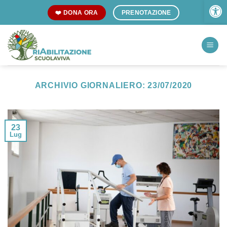
Open 
Skip
❤️ DONA ORA
PRENOTAZIONE
to
content
ARCHIVIO GIORNALIERO:
23/07/2020
23
Lug