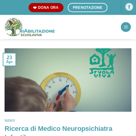
Open 
Skip
❤️ DONA ORA
PRENOTAZIONE
to
content
23
Apr
NEWS
Ricerca di Medico Neuropsichiatra