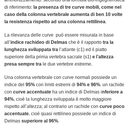
di riferimento:
la presenza di tre curve mobili, come nel
caso della colonna vertebrale aumenta di ben 10 volte
la resistenza rispetto ad una colonna rettilinea
.
La rilevanza delle curve può essere misurata in base
all’
indice rachideo di Delmas
che è il rapporto
tra la
lunghezza sviluppata
tra
l’atlante (c1) ed il piatto
superiore della prima vertebra sacrale (s1)
e l’altezza
presa sempre tra
le due vertebre estreme.
Una colonna vertebrale con curve normali possiede un
indice del
95%
con limiti estremi di
94% e 96%
. un rachide
con
curve accentuate
ha un indice di Delmas i
nferiore a
94%
, cioè la lunghezza sviluppata è molto maggiore
rispetto all’altezza; al contrario un rachide con
curve poco
accentuate
, cioè quasi rettilineo possiede un indice di
Delmas
superiore al 96%
.